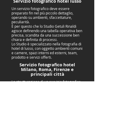
Servizio fotografico hotel lusso
Un servizio fotografico deve essere
preparato fin nel più piccolo dettaglio,
operando su ambienti, sfaccettature,
peculiarità.
È per questo che lo Studio Getuli Rinaldi
agisce definendo una tabella operativa ben
precisa, scandita da una successione ben
chiara e definita di processi.
Lo Studio è specializzato nella fotografia di
hotel di lusso, con oggetto ambienti comuni
e camere, spazi interni ed esterni, team,
prodotto e servizi offerti.
Servizio fotografico hotel
Milano, Roma, Firenze e
principali città
La strutturazione di un servizio fotografico
ha inizio con il processo di homestaging e
prosegue con preparazione dello styling,
shooting e post produzione.
Fondamentale è il lavoro fatto sul set up,
con l’organizzazione degli spazi in cui
avverranno gli scatti, la scelta delle
angolazioni e delle luci, la cura per gli
ambienti con un lavoro ben definito su
dettagli ed arredi.
Tra i punti di forza dello Studio Getuli
Rinaldi spicca l’ideazione di una innovativa